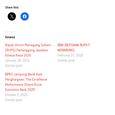
Share this:
Related
Rapat Umum Pemegang Saham
BBM (BERSAMA BUPATI
(RUPS) Pertanggung Jawaban
MENABUNG)
Kinerja Kerja 2020
February 21, 2020
January 26, 2021
Similar post
Similar post
BPRS Lampung Barat Raih
Penghargaan “The Excellence
Performance Sharia Rural
Economic Bank 2025”
October 3, 2025
Similar post